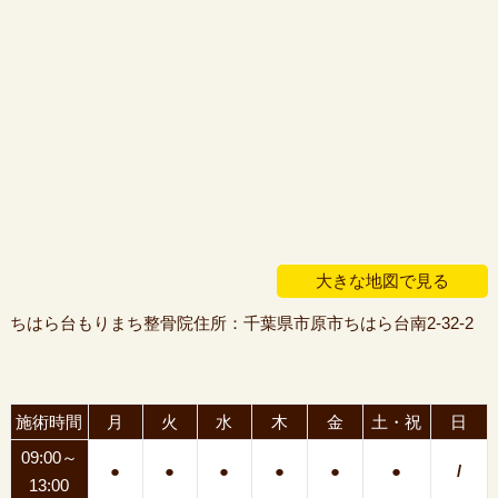
大きな地図で見る
ちはら台もりまち整骨院住所：千葉県市原市ちはら台南2-32-2
施術時間
月
火
水
木
金
土・祝
日
09:00～
●
●
●
●
●
●
/
13:00