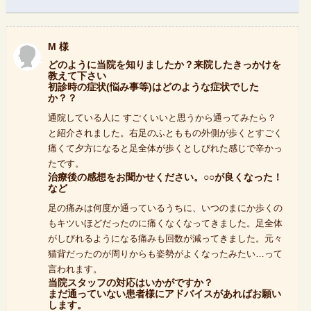
M 様
どのように当院を知りましたか？来院したきっかけを
教えて下さい
初診時の症状(悩み事等)はどのような症状でした
か？？
通院している人に すごくいいと思うから通ってみたら？
と紹介されました。右足のふとももの外側が歩くとすごく
痛くて夕方になると足全体が歩くとしびれた感じで辛かっ
たです。
治療後の感想をお聞かせください。○○が良くなった！
など
足の痛みは何度か通っているうちに、いつのまにか歩くの
もキツいほどだったのに痛くなくなってきました。足全体
がしびれるようになる痛みも回数が減ってきました。元々
猫背だったのが周りからも姿勢がよくなったみたい…って
言われます。
当院スタッフの対応はいかがですか？
まだ通っていない患者様にアドバイスがあればお願い
します。