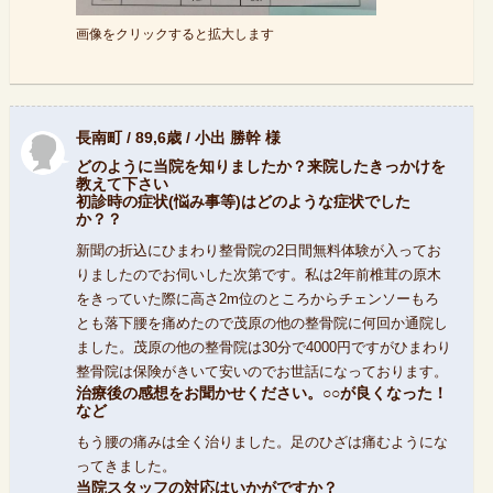
画像をクリックすると拡大します
長南町 / 89,6歳 / 小出 勝幹 様
どのように当院を知りましたか？来院したきっかけを
教えて下さい
初診時の症状(悩み事等)はどのような症状でした
か？？
新聞の折込にひまわり整骨院の2日間無料体験が入ってお
りましたのでお伺いした次第です。私は2年前椎茸の原木
をきっていた際に高さ2m位のところからチェンソーもろ
とも落下腰を痛めたので茂原の他の整骨院に何回か通院し
ました。茂原の他の整骨院は30分で4000円ですがひまわり
整骨院は保険がきいて安いのでお世話になっております。
治療後の感想をお聞かせください。○○が良くなった！
など
もう腰の痛みは全く治りました。足のひざは痛むようにな
ってきました。
当院スタッフの対応はいかがですか？