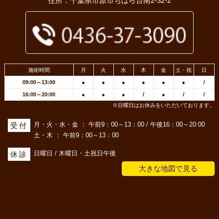
住所：千葉県市原市ちはら台南2-32-2
施術時間
月
火
水
木
金
土・祝
日
09:00～13:00
●
●
●
●
●
●
/
16:00～20:00
●
●
●
/
●
/
/
※日曜日はお休みをいただいております。
月・火・水・金 ： 午前9：00～13：00 / 午後16：00～20:00
受付
土・木 ： 午前9：00～13：00
日曜日 / 木曜日・土祝日午後
休診
大きな地図で見る