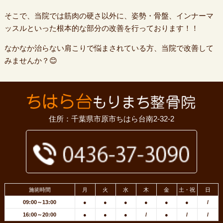
そこで、当院では筋肉の硬さ以外に、姿勢・骨盤、インナーマ
ッスルといった根本的な部分の改善を行っております！！
なかなか治らない肩こりで悩まされている方、当院で改善して
みませんか？😊
住所：千葉県市原市ちはら台南2-32-2
施術時間
月
火
水
木
金
土・祝
日
09:00～13:00
●
●
●
●
●
●
/
16:00～20:00
●
●
●
/
●
/
/