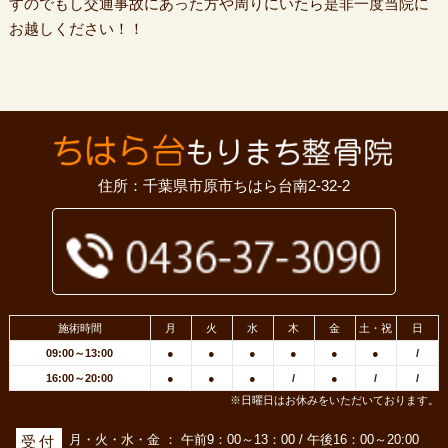
すのでもし交通事故にあった方や周りにいたら是非一度当院に
お越しください！！
住所：千葉県市原市ちはら台南2-32-2
施術時間
月
火
水
木
金
土・祝
日
09:00～13:00
●
●
●
●
●
●
/
16:00～20:00
●
●
●
/
●
/
/
※日曜日はお休みをいただいております。
月・火・水・金 ： 午前9：00～13：00 / 午後16：00～20:00
受付