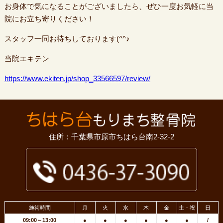
お身体で気になることがございましたら、ぜひ一度お気軽に当
院にお立ち寄りください！
スタッフ一同お待ちしております(^^♪
当院エキテン
https://www.ekiten.jp/shop_33566597/review/
住所：千葉県市原市ちはら台南2-32-2
施術時間
月
火
水
木
金
土・祝
日
09:00～13:00
●
●
●
●
●
●
/