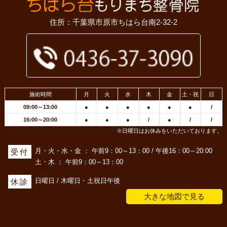
住所：千葉県市原市ちはら台南2-32-2
施術時間
月
火
水
木
金
土・祝
日
09:00～13:00
●
●
●
●
●
●
/
16:00～20:00
●
●
●
/
●
/
/
※日曜日はお休みをいただいております。
月・火・水・金 ： 午前9：00～13：00 / 午後16：00～20:00
受付
土・木 ： 午前9：00～13：00
日曜日 / 木曜日・土祝日午後
休診
大きな地図で見る